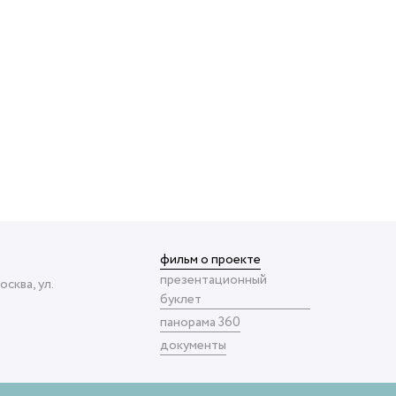
фильм о проекте
презентационный
сква, ул.
буклет
панорама 360
документы