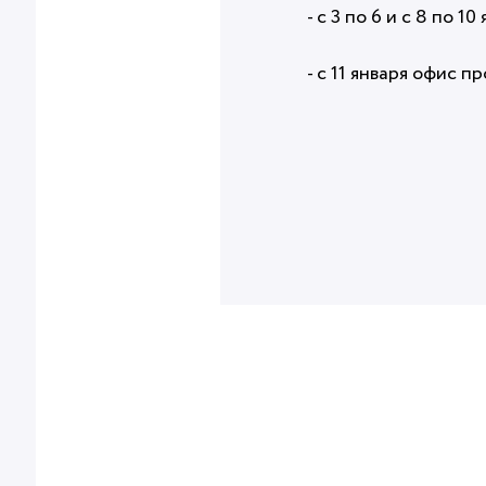
- с 3 по 6 и с 8 по 
- с 11 января офис п